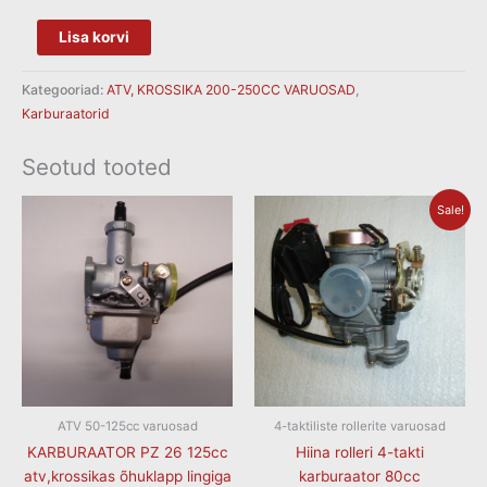
Lisa korvi
Kategooriad:
ATV, KROSSIKA 200-250CC VARUOSAD
,
Karburaatorid
Seotud tooted
Algne
Current
Sale!
hind
price
oli:
is:
€38.00.
€35.00.
ATV 50-125cc varuosad
4-taktiliste rollerite varuosad
KARBURAATOR PZ 26 125cc
Hiina rolleri 4-takti
atv,krossikas õhuklapp lingiga
karburaator 80cc