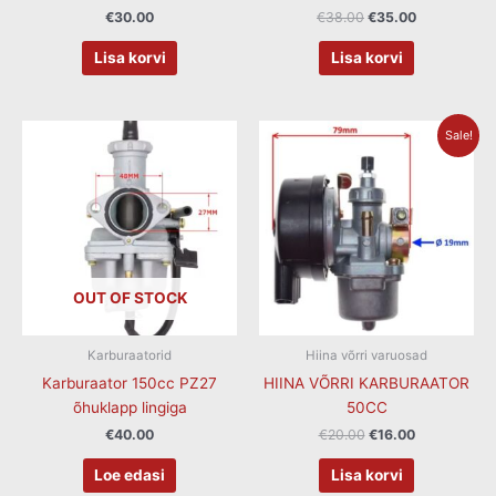
€
30.00
€
38.00
€
35.00
Lisa korvi
Lisa korvi
Algne
Current
Sale!
hind
price
oli:
is:
€20.00.
€16.00.
OUT OF STOCK
Karburaatorid
Hiina võrri varuosad
Karburaator 150cc PZ27
HIINA VÕRRI KARBURAATOR
õhuklapp lingiga
50CC
€
40.00
€
20.00
€
16.00
Loe edasi
Lisa korvi