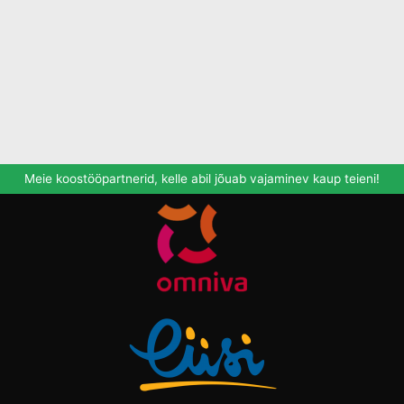
Meie koostööpartnerid, kelle abil jõuab vajaminev kaup teieni!