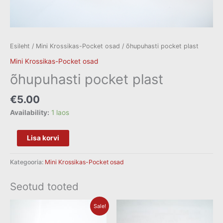
Esileht
/
Mini Krossikas-Pocket osad
/ õhupuhasti pocket plast
Mini Krossikas-Pocket osad
õhupuhasti pocket plast
€
5.00
Availability:
1 laos
Lisa korvi
Kategooria:
Mini Krossikas-Pocket osad
Seotud tooted
Algne
Current
Sale!
hind
price
oli:
is: