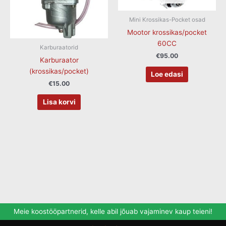
Mini Krossikas-Pocket osad
Mootor krossikas/pocket
60CC
Karburaatorid
€
95.00
Karburaator
(krossikas/pocket)
Loe edasi
€
15.00
Lisa korvi
Meie koostööpartnerid, kelle abil jõuab vajaminev kaup teieni!