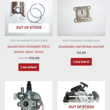
€12.00.
€10.00.
OUT OF STOCK
Mini Krossikas-Pocket osad
Mini Krossikas-Pocket osad
poceti kolvi komplekt 60cc
sisselaske membraan pocket
44mm sõrm 12mm
€
4.00
€
12.00
€
10.00
Lisa korvi
Loe edasi
OUT OF STOCK