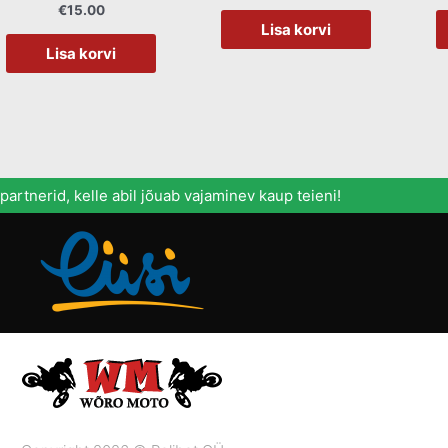
€
15.00
Lisa korvi
Lisa korvi
artnerid, kelle abil jõuab vajaminev kaup teieni!