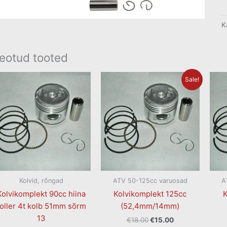
K
eotud tooted
Algne
Current
Sale!
hind
price
oli:
is:
€18.00.
€15.00.
Kolvid, rõngad
ATV 50-125cc varuosad
A
Kolvikomplekt 90cc hiina
Kolvikomplekt 125cc
K
roller 4t kolb 51mm sõrm
(52,4mm/14mm)
13
€
18.00
€
15.00