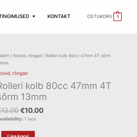
TINGIMUSED
KONTAKT
OSTUKORV
1
Algne
Current
olleri
sileht
/
Kolvid, rõngad
/ Rolleri kolb 80cc 47mm 4T sõrm
hind
price
olb
3mm
oli:
is:
0cc
olvid, rõngad
€12.00.
€10.00.
7mm
Rolleri kolb 80cc 47mm 4T
T
õrm
sõrm 13mm
3mm
ogus
€
12.00
€
10.00
vailability:
1 laos
Lisa korvi