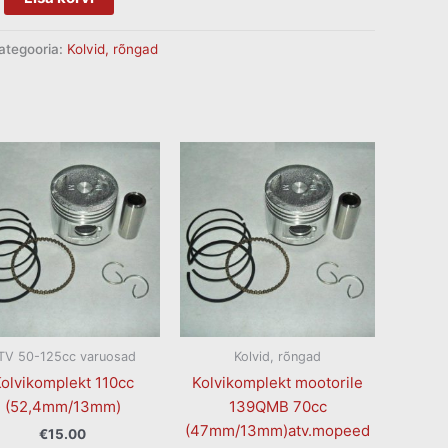
ategooria:
Kolvid, rõngad
TV 50-125cc varuosad
Kolvid, rõngad
olvikomplekt 110cc
Kolvikomplekt mootorile
(52,4mm/13mm)
139QMB 70cc
(47mm/13mm)atv.mopeed
€
15.00