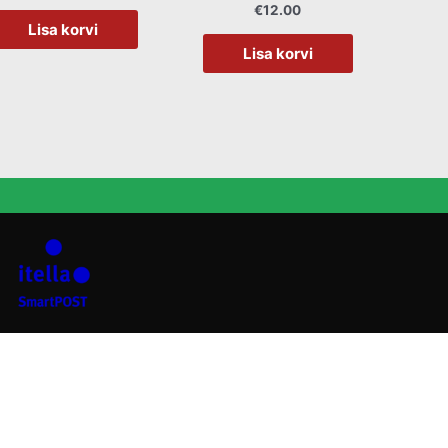
€
12.00
Lisa korvi
Lisa korvi