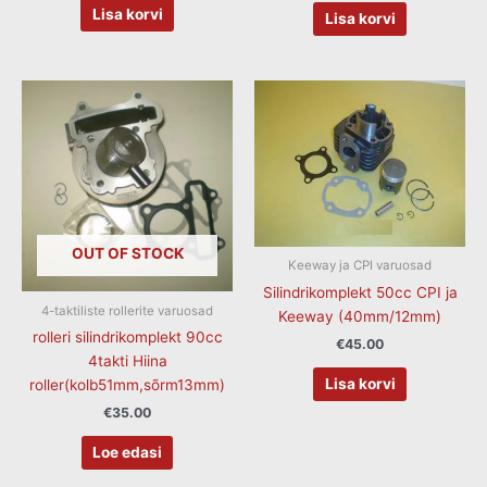
Lisa korvi
Lisa korvi
OUT OF STOCK
Keeway ja CPI varuosad
Silindrikomplekt 50cc CPI ja
4-taktiliste rollerite varuosad
Keeway (40mm/12mm)
rolleri silindrikomplekt 90cc
€
45.00
4takti Hiina
Lisa korvi
roller(kolb51mm,sõrm13mm)
€
35.00
Loe edasi