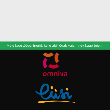
Meie koostööpartnerid, kelle abil jõuab vajaminev kaup teieni!