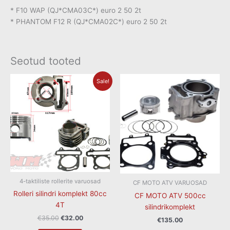
* F10 WAP (QJ*CMA03C*) euro 2 50 2t
* PHANTOM F12 R (QJ*CMA02C*) euro 2 50 2t
Seotud tooted
Algne
Current
Sale!
hind
price
oli:
is:
€35.00.
€32.00.
4-taktiliste rollerite varuosad
CF MOTO ATV VARUOSAD
Rolleri silindri komplekt 80cc
CF MOTO ATV 500cc
4T
silindrikomplekt
€
35.00
€
32.00
€
135.00