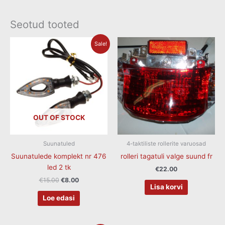
Seotud tooted
Algne
Current
Sale!
hind
price
oli:
is:
€15.00.
€8.00.
OUT OF STOCK
Suunatuled
4-taktiliste rollerite varuosad
Suunatulede komplekt nr 476
rolleri tagatuli valge suund fr
led 2 tk
€
22.00
€
15.00
€
8.00
Lisa korvi
Loe edasi