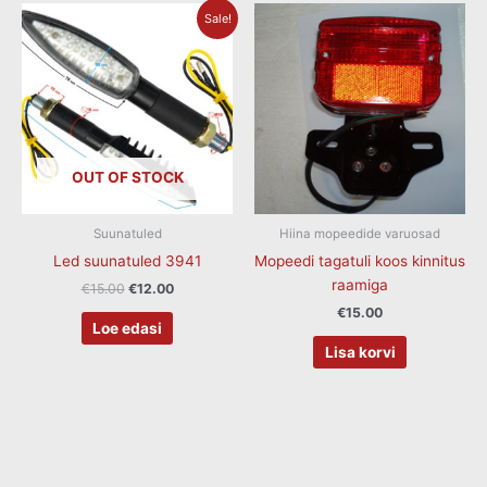
Algne
Current
Sale!
hind
price
oli:
is:
€15.00.
€12.00.
OUT OF STOCK
Suunatuled
Hiina mopeedide varuosad
Led suunatuled 3941
Mopeedi tagatuli koos kinnitus
raamiga
€
15.00
€
12.00
€
15.00
Loe edasi
Lisa korvi