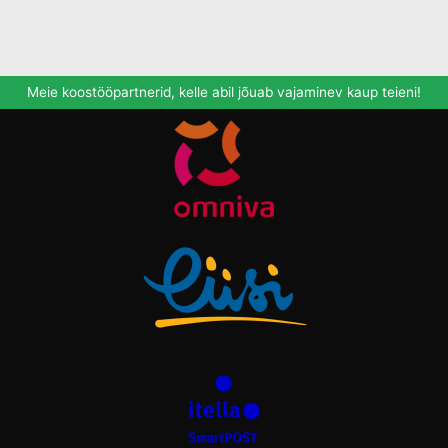
Meie koostööpartnerid, kelle abil jõuab vajaminev kaup teieni!