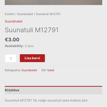
Esileht
/
Suunatuled
/ Suunatuli M12791
Suunatuled
Suunatuli M12791
€
3.00
Availability:
2 laos
Lisa korvi
Kategooria:
Suunatuled
Silt:
tuled
Kirjeldus
Suunatuli M12791 1tk valge suunatuli sees kollane pirn